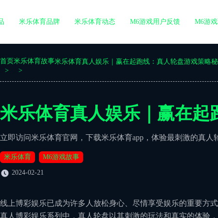
品
米乐体育品牌
米乐体育动态
M6游戏用户反馈
M6游
首页
米乐体育故事
米乐体育真人娱乐｜赢在起跑线：真人轮盘游戏策略秘
>
>
米乐体育真人娱乐｜赢在起
立即访问米乐体育官网，下载米乐体育app，体验最刺激的真人
米乐体育
M6游戏故事
2024-02-21
线上博彩娱乐已成为许多人放松身心、尽情享受娱乐的重要方式
真人博彩娱乐系列中，真人轮盘以其刺激的玩法和真实的体验，