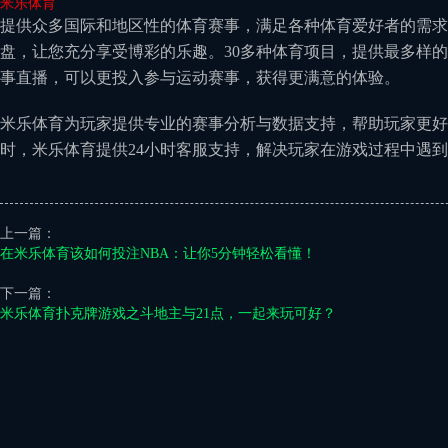
米乐体育
提供众多国际和地区性的体育赛事，满足各种体育爱好者的需求
盘，让您充分享受博彩的乐趣。30多种体育项目，提供最多样
事直播，可以更投入参与运动赛事，获得更满意的体验。
米乐体育为玩家提供专业的赛事分析与数据支持，帮助玩家更好
时，米乐体育提供24小时客服支持，解决玩家在游戏过程中遇
上一篇：
在米乐体育该如何投注NBA：让你5分钟轻松看懂！
下一篇：
米乐体育扑克牌游戏之斗地主与21点，一起来玩可好？