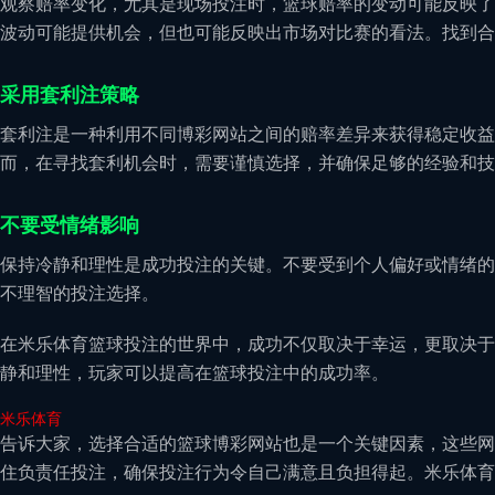
观察赔率变化，尤其是现场投注时，篮球赔率的变动可能反映了
波动可能提供机会，但也可能反映出市场对比赛的看法。找到合
采用套利注策略
套利注是一种利用不同博彩网站之间的赔率差异来获得稳定收益
而，在寻找套利机会时，需要谨慎选择，并确保足够的经验和技
不要受情绪影响
保持冷静和理性是成功投注的关键。不要受到个人偏好或情绪的
不理智的投注选择。
在米乐体育篮球投注的世界中，成功不仅取决于幸运，更取决于
静和理性，玩家可以提高在篮球投注中的成功率。
米乐体育
告诉大家，选择合适的篮球博彩网站也是一个关键因素，这些网
住负责任投注，确保投注行为令自己满意且负担得起。米乐体育